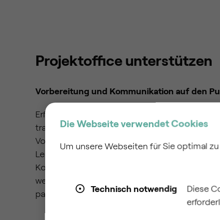
Projektoffice unterstützen
Vorbereitung und Kommunikation auf den P
Erfolgreiches Projektmanagement basiert auf k
Die Webseite verwendet Cookies
transparenter Kommunikation. Wir übernehmen 
Vorbereitung und Moderation von Projektsitz
Um unsere Webseiten für Sie optimal zu 
Lenkungskreisen. Zudem erstellen wir prägnan
Kommunikationsmaterialien für unterschiedlic
werden Entscheidungen fundiert getroffen un
Technisch notwendig
Diese C
passgenau vermittelt.
erforderl