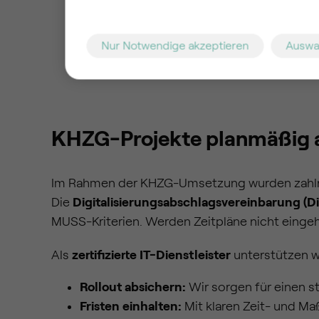
Nur Notwendige akzeptieren
Auswa
KHZG-Projekte planmäßig 
Im Rahmen der KHZG-Umsetzung wurden zahlrei
Die
Digitalisierungsabschlagsvereinbarung (D
MUSS-Kriterien. Werden Zeitpläne nicht einge
Als
zertifizierte IT-Dienstleister
unterstützen w
Rollout absichern:
Wir sorgen für einen s
Fristen einhalten:
Mit klaren Zeit- und Ma