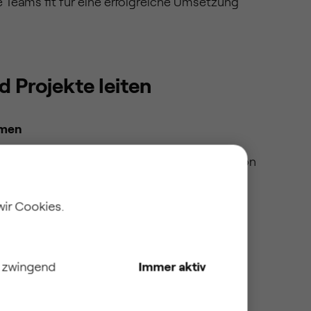
 Teams fit für eine erfolgreiche Umsetzung
Projekte leiten
hmen
ung, Projektleitung oder Projektkoordination
wortung. Neben operativen
ben unterstützen wir bei der Planung und
wir Cookies.
ierten Meilenstein-, Arbeitspaket- und
ir Orientierung für das Projektteam.
sorgen dafür, dass Fortschritt und
e zwingend
Immer aktiv
t transparent sind. Retrospektiven machen
 kontinuierliches Lernen und stärken die