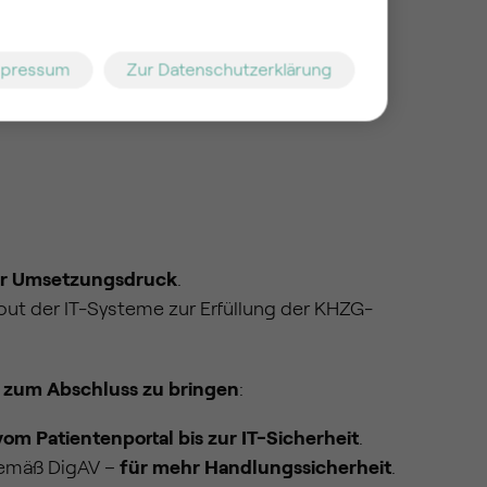
 Teams.
mpressum
Zur Datenschutzerklärung
er Umsetzungsdruck
.
lout der IT-Systeme zur Erfüllung der KHZG-
r zum Abschluss zu bringen
:
vom Patientenportal bis zur IT-Sicherheit
.
 gemäß DigAV –
für mehr Handlungssicherheit
.