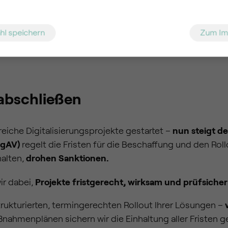
Zusammenarbeit im Ihren
hl speichern
Zum I
abschließen
che Digitalisierungsprojekte gestartet –
nun steigt d
igAV)
regelt die Fristen für die Beschaffung und den Rol
halten,
drohen Sanktionen.
ir dabei,
Projekte
fristgerecht, wirksam und prüfsiche
trukturierten, termingerechten Rollout Ihrer Lösungen –
ßnahmenplänen sichern wir die Einhaltung aller Fristen