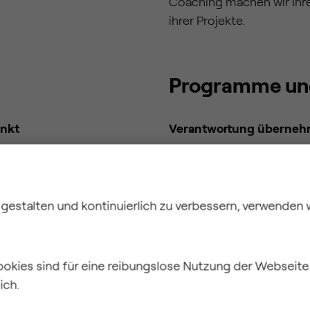
Coaching machen wir Ihre
ihrer Projekte.
Programme und 
unkt
Verantwortung überne
larer Steuerung und
Ob in der Programmsteuer
die strukturierte
– wir übernehmen Verant
ungen und
Projektmanagement-Aufga
gestalten und kontinuierlich zu verbessern, verwenden 
te
Steuerung. Mit einer fund
he Stakeholder. So
Aufgabenplanung bieten w
d Informationen
Prägnante Statusberichte 
ookies sind für eine reibungslose Nutzung der Webseit
Handlungsbedarf jederzei
ich.
Erfolge sichtbar, fördern